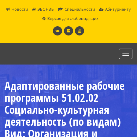
Новости
ЭБС НЭБ
Специальности
Абитуриенту
Версия для слабовидящих
Toggl
navig
САМАРСКОЕ ОБЛАСТНОЕ УЧИЛИЩЕ КУЛЬТУРЫ И
ИСКУССТВ
Адаптированные рабочие
Официальный сайт
программы 51.02.02
Социально-культурная
деятельность (по видам)
Вид: Организация и