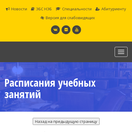
Новости
ЭБС НЭБ
Специальности
Абитуриенту
Версия для слабовидящих
Toggl
navig
САМАРСКОЕ ОБЛАСТНОЕ УЧИЛИЩЕ КУЛЬТУРЫ И
ИСКУССТВ
Расписания учебных
Официальный сайт
занятий