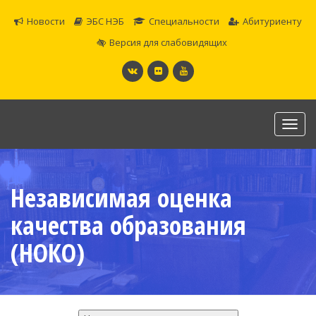
Новости
ЭБС НЭБ
Специальности
Абитуриенту
Версия для слабовидящих
Toggl
navig
САМАРСКОЕ ОБЛАСТНОЕ УЧИЛИЩЕ КУЛЬТУРЫ И
ИСКУССТВ
Независимая оценка
Официальный сайт
качества образования
(НОКО)