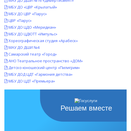
МАУ ДО ДШИ №16 «Дивертисмент»
МБУ ДО «ЦВР «Крылатый»
МБУ ДО ЦВР «Парус»
ЦВР «Парус»
МБУ ДО ЦДО «Меридиан»
МБУ ДО ЦДЮТТ «Импульс»
Хореографическая студия «Арабеск»
МАУ ДО ДШИ №4
Самарский театр «Город»
АНО Театральное пространство «ДОМ»
Детско-юношеский центр «Пилигрим»
МБУ ДОД ЦДТ «Гармония детства»
МБУ ДО ЦДТ «Премьера»
Решаем вместе