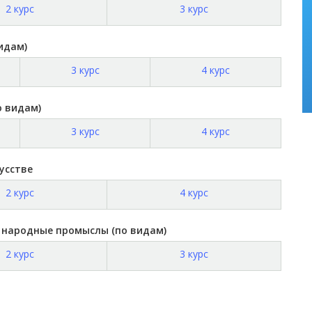
2 курс
3 курс
идам)
3 курс
4 курс
о видам)
3 курс
4 курс
кусстве
2 курс
4 курс
и народные промыслы (по видам)
2 курс
3 курс