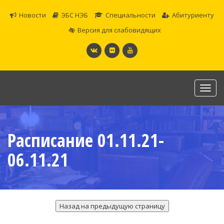
Новости
ЭБС НЭБ
Специальности
Абитуриенту
Версия для слабовидящих
Toggl
navig
САМАРСКОЕ ОБЛАСТНОЕ УЧИЛИЩЕ КУЛЬТУРЫ И
ИСКУССТВ
Расписание 01.11.21-
Официальный сайт
06.11.21