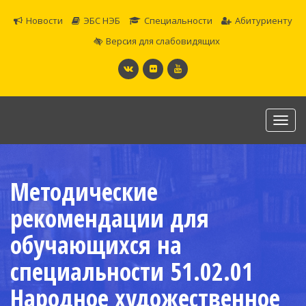
Новости
ЭБС НЭБ
Специальности
Абитуриенту
Версия для слабовидящих
Toggl
navig
САМАРСКОЕ ОБЛАСТНОЕ УЧИЛИЩЕ КУЛЬТУРЫ И
ИСКУССТВ
Методические
Официальный сайт
рекомендации для
обучающихся на
специальности 51.02.01
Народное художественное