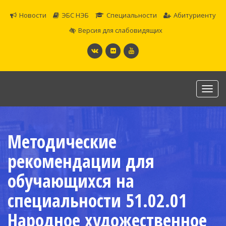
Новости
ЭБС НЭБ
Специальности
Абитуриенту
Версия для слабовидящих
Toggl
navig
САМАРСКОЕ ОБЛАСТНОЕ УЧИЛИЩЕ КУЛЬТУРЫ И
ИСКУССТВ
Методические
Официальный сайт
рекомендации для
обучающихся на
специальности 51.02.01
Народное художественное