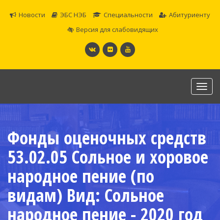
Новости
ЭБС НЭБ
Специальности
Абитуриенту
Версия для слабовидящих
Toggl
navig
САМАРСКОЕ ОБЛАСТНОЕ УЧИЛИЩЕ КУЛЬТУРЫ И
ИСКУССТВ
Фонды оценочных средств
Официальный сайт
53.02.05 Сольное и хоровое
народное пение (по
видам) Вид: Сольное
народное пение - 2020 год