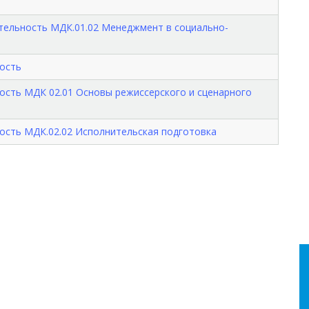
ятельность МДК.01.02 Менеджмент в социально-
ость
ость МДК 02.01 Основы режиссерского и сценарного
ость МДК.02.02 Исполнительская подготовка