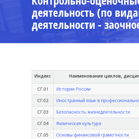
Контрольно-оценочные
деятельность (по вида
деятельности - заочное
Индекс
Наименование циклов, дисци
СГ.01
История России
СГ.02
Иностранный язык в профессиональн
СГ.03
Безопасность жизнедеятельности
СГ.04
Физическая культура
СГ.05
Основы финансовой грамотности