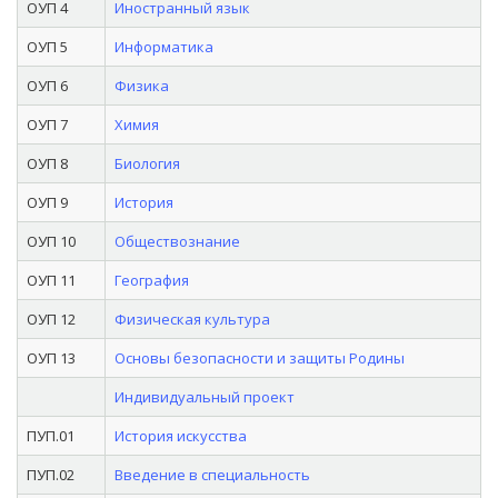
ОУП 4
Иностранный язык
ОУП 5
Информатика
ОУП 6
Физика
ОУП 7
Химия
ОУП 8
Биология
ОУП 9
История
ОУП 10
Обществознание
ОУП 11
География
ОУП 12
Физическая культура
ОУП 13
Основы безопасности и защиты Родины
Индивидуальный проект
ПУП.01
История искусства
ПУП.02
Введение в специальность