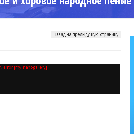
ное и хоровое народное пение
or, error [my_nanogallery]