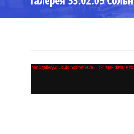
Галерея 53.02.05 Соль
nanogallery2: Could not retrieve Flickr ajax data: err