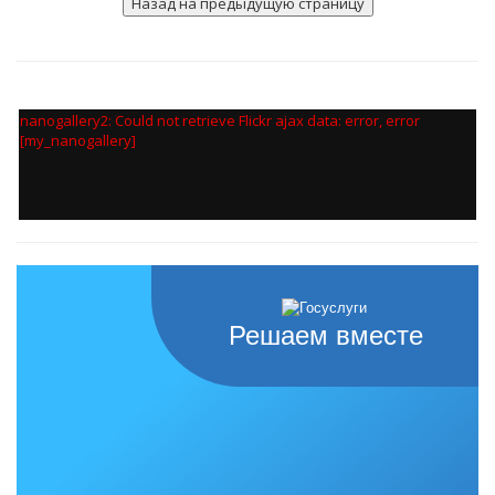
nanogallery2: Could not retrieve Flickr ajax data: error, error
[my_nanogallery]
Решаем вместе