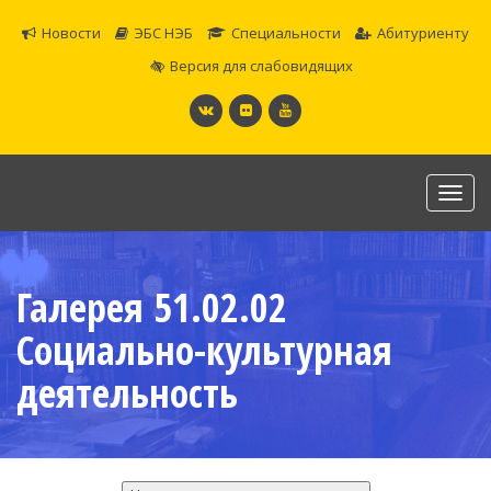
Новости
ЭБС НЭБ
Специальности
Абитуриенту
Версия для слабовидящих
Toggl
navig
САМАРСКОЕ ОБЛАСТНОЕ УЧИЛИЩЕ КУЛЬТУРЫ И
ИСКУССТВ
Галерея 51.02.02
Официальный сайт
Социально-культурная
деятельность