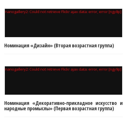
nanogallery2: Could not retrieve Flickr ajax data: error, error [ngy8p]
Номинация «Дизайн» (Вторая возрастная группа)
nanogallery2: Could not retrieve Flickr ajax data: error, error [ngy9p]
Номинация «Декоративно-прикладное искусство и
народные промыслы» (Первая возрастная группа)