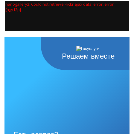
nanogallery2: Could not retrieve Flickr ajax data: error, error
[ngy12p]
Решаем вместе