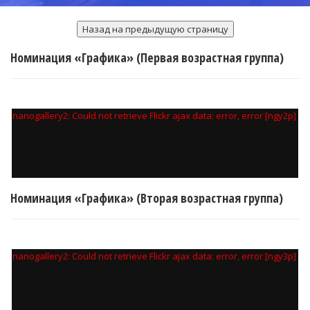
Номинация «Графика» (Первая возрастная группа)
nanogallery2: Could not retrieve Flickr ajax data: error, error [ngy2p]
Номинация «Графика» (Вторая возрастная группа)
nanogallery2: Could not retrieve Flickr ajax data: error, error [ngy3p]