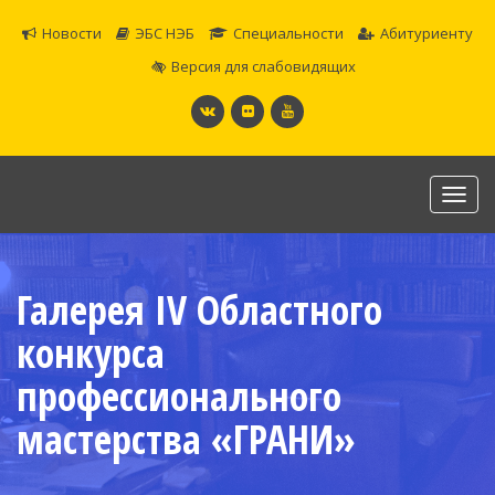
Новости
ЭБС НЭБ
Специальности
Абитуриенту
Версия для слабовидящих
Toggl
navig
САМАРСКОЕ ОБЛАСТНОЕ УЧИЛИЩЕ КУЛЬТУРЫ И
ИСКУССТВ
Галерея IV Областного
Официальный сайт
конкурса
профессионального
мастерства «ГРАНИ»