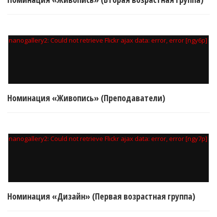
nanogallery2: Could not retrieve Flickr ajax data: error, error [ngy6p]
Номинация «Живопись» (Преподаватели)
nanogallery2: Could not retrieve Flickr ajax data: error, error [ngy7p]
Номинация «Дизайн» (Первая возрастная группа)