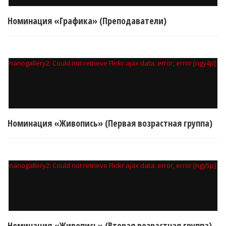
Номинация «Графика» (Преподаватели)
nanogallery2: Could not retrieve Flickr ajax data: error, error [ngy4p]
Номинация «Живопись» (Первая возрастная группа)
nanogallery2: Could not retrieve Flickr ajax data: error, error [ngy5p]
Номинация «Живопись» (Вторая возрастная группа)