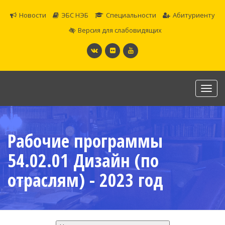
Новости
ЭБС НЭБ
Специальности
Абитуриенту
Версия для слабовидящих
Toggl
navig
САМАРСКОЕ ОБЛАСТНОЕ УЧИЛИЩЕ КУЛЬТУРЫ И
ИСКУССТВ
Рабочие программы
Официальный сайт
54.02.01 Дизайн (по
отраслям) - 2023 год