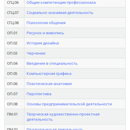
СГЦ.06
Общие компетенции профессионала
СГЦ.07
Социально значимая деятельность
СГЦ.08
Психология общения
ОП.01
Рисунок и живопись
ОП.02
История дизайна
ОП.03
Черчение
ОП.04
Введение в специальность
ОП.05
Компьютерная графика
ОП.06
Пластическая анатомия
ОП.07
Перспектива
ОП.08
Основы предпринимательской деятельности
ПМ.01
Творческая художественно-проектная
деятельность
ПМ.02
Педагогическая деятельность