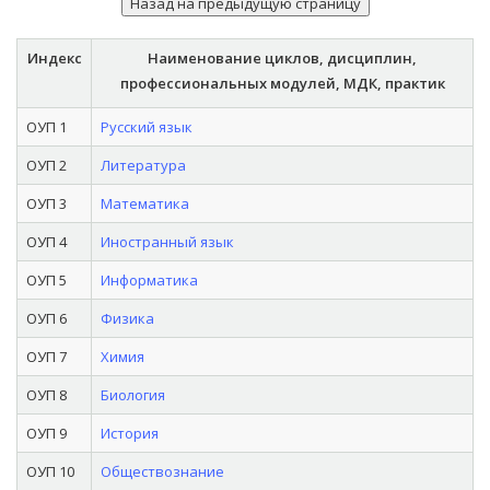
Индекс
Наименование циклов, дисциплин,
профессиональных модулей, МДК, практик
ОУП 1
Русский язык
ОУП 2
Литература
ОУП 3
Математика
ОУП 4
Иностранный язык
ОУП 5
Информатика
ОУП 6
Физика
ОУП 7
Химия
ОУП 8
Биология
ОУП 9
История
ОУП 10
Обществознание