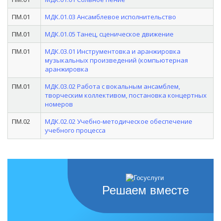
ПМ.01
МДК.01.03 Ансамблевое исполнительство
ПМ.01
МДК.01.05 Танец, сценическое движение
ПМ.01
МДК.03.01 Инструментовка и аранжировка
музыкальных произведений (компьютерная
аранжировка
ПМ.01
МДК.03.02 Работа с вокальным ансамблем,
творческим коллективом, постановка концертных
номеров
ПМ.02
МДК.02.02 Учебно-методическое обеспечение
учебного процесса
Решаем вместе