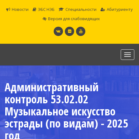
Новости
ЭБС НЭБ
Специальности
Абитуриенту
Версия для слабовидящих
Toggl
navig
САМАРСКОЕ ОБЛАСТНОЕ УЧИЛИЩЕ КУЛЬТУРЫ И
ИСКУССТВ
Административный
Официальный сайт
контроль 53.02.02
Музыкальное искусство
эстрады (по видам) - 2025
год